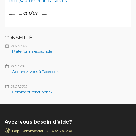
http://automecanicacars.es
.............. et plus .........
CONSEILLÉ
21.01.2019
Plate-forme espagnole
21.01.2019
Abonnez-vous à Facebook
21.01.2019
Comment fonctionne?
Avez-vous besoin d'aide?
Dép. Commercial
+34 692 590 305