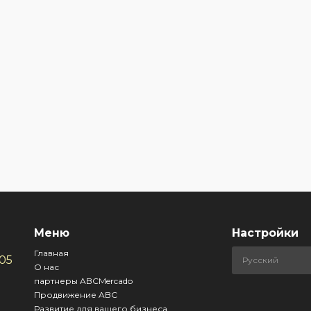
Меню
Настройки
Главная
305
О нас
партнеры ABCMercado
Продвижение ABC
Развитие для вашего бизнеса