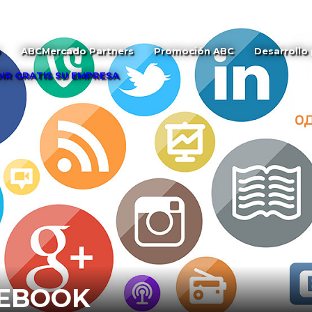
o
ABCMercado Partners
Promoción ABC
Desarrollo
IR GRATIS SU EMPRESA
CEBOOK