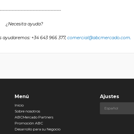
-------------------------------
----------
¿Necesita ayuda?
s ayudaremos: +34 643 966 377,
comercial@abcmercado.com.
Menú
Ajustes
Inicio
Sobre nosotros
ABCMercado Partners
Promoción ABC
Desarrollo para su Negocio