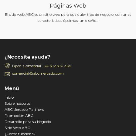
Páginas Web
El sitio web ABC es un sitio web para cualquier tipo de negocio, con unas
características óptimas, un diseño…
¿Necesita ayuda?
Dpto. Comercial
+34 692 590 305
comercial@abcmercado.com
Menú
Inicio
Sobre nosotros
ABCMercado Partners
Promoción ABC
Desarrollo para su Negocio
Sitio Web ABC
¿Cómo funciona?