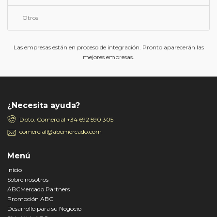
Otros
Las empresas están en proceso de integración. Pronto aparecerán las
mejores empresas.
¿Necesita ayuda?
Dpto. Comercial
+34 692 590 305
comercial@abcmercado.com
Menú
Inicio
Sobre nosotros
ABCMercado Partners
Promoción ABC
Desarrollo para su Negocio